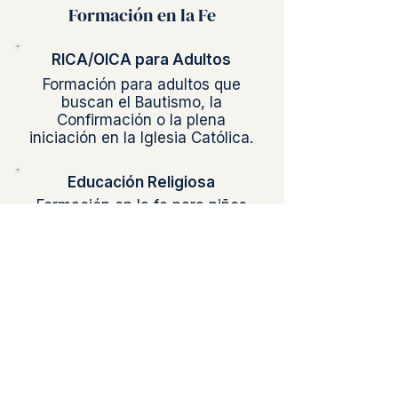
Formación en la Fe
RICA/OICA para Adultos
Formación para adultos que
buscan el Bautismo, la
Confirmación o la plena
iniciación en la Iglesia Católica.
Educación Religiosa
Formación en la fe para niños
de K–6, para crecer en el
conocimiento de Dios y de la
Sagrada Escritura.
“La Eucaristía es fuente y culmen de
toda la vida cristiana.”