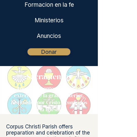
Formacion en la fe
Ministerios
Anuncios
Donar
Sacramentos
Los sacramentos son signos
externos de la gracia interior,
instituidos por Cristo y confiados
a la Iglesia.
Corpus Christi Parish offers
preparation and celebration of the